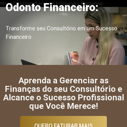
https://cristineerhart.com.br/imersao-marketing-
Odonto Financeiro:
odontologico/
Transforme seu Consultório em um Sucesso
Financeiro
Aprenda a Gerenciar as
Finanças do seu Consultório e
Alcance o Sucesso Profissional
que Você Merece!
QUERO FATURAR MAIS